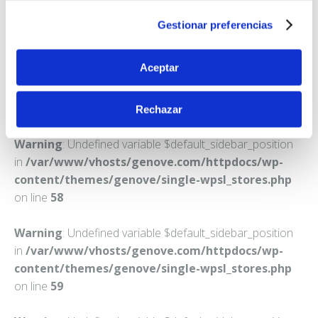
LA OROTAVA
Gestionar preferencias
Teléfono:
922336426
Aceptar
Rechazar
Warning
: Undefined variable $default_sidebar_position
in
/var/www/vhosts/genove.com/httpdocs/wp-
content/themes/genove/single-wpsl_stores.php
on line
58
Warning
: Undefined variable $default_sidebar_position
in
/var/www/vhosts/genove.com/httpdocs/wp-
content/themes/genove/single-wpsl_stores.php
on line
59