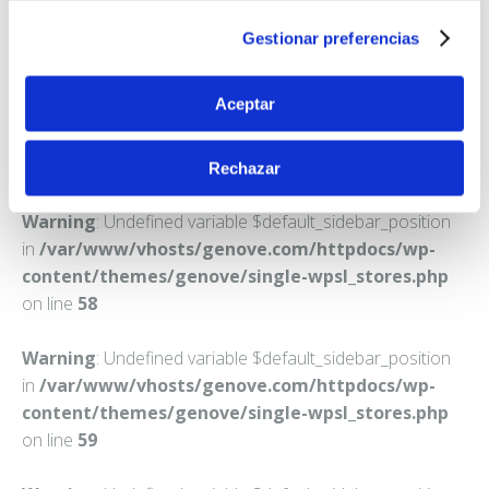
NONASPE
Gestionar preferencias
Teléfono:
976636004
Aceptar
Rechazar
Warning
: Undefined variable $default_sidebar_position
in
/var/www/vhosts/genove.com/httpdocs/wp-
content/themes/genove/single-wpsl_stores.php
on line
58
Warning
: Undefined variable $default_sidebar_position
in
/var/www/vhosts/genove.com/httpdocs/wp-
content/themes/genove/single-wpsl_stores.php
on line
59