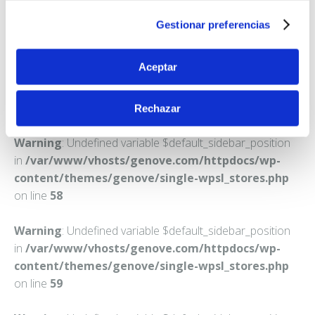
POZUELO DE ALARCON
Gestionar preferencias
Teléfono:
917153407
Aceptar
Rechazar
Warning
: Undefined variable $default_sidebar_position
in
/var/www/vhosts/genove.com/httpdocs/wp-
content/themes/genove/single-wpsl_stores.php
on line
58
Warning
: Undefined variable $default_sidebar_position
in
/var/www/vhosts/genove.com/httpdocs/wp-
content/themes/genove/single-wpsl_stores.php
on line
59