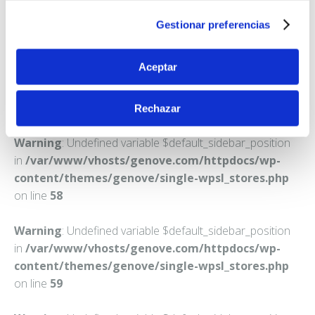
BETERA
Gestionar preferencias
Teléfono:
961606004
Aceptar
Rechazar
Warning
: Undefined variable $default_sidebar_position
in
/var/www/vhosts/genove.com/httpdocs/wp-
content/themes/genove/single-wpsl_stores.php
on line
58
Warning
: Undefined variable $default_sidebar_position
in
/var/www/vhosts/genove.com/httpdocs/wp-
content/themes/genove/single-wpsl_stores.php
on line
59