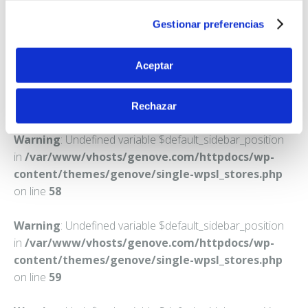
VIGO
Gestionar preferencias
Teléfono:
986438279
Aceptar
Rechazar
Warning
: Undefined variable $default_sidebar_position
in
/var/www/vhosts/genove.com/httpdocs/wp-
content/themes/genove/single-wpsl_stores.php
on line
58
Warning
: Undefined variable $default_sidebar_position
in
/var/www/vhosts/genove.com/httpdocs/wp-
content/themes/genove/single-wpsl_stores.php
on line
59