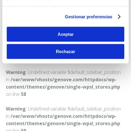
FARMACIA MARTINEZ DIAZ-GUERRA, LUIS ALBERTO
C. MAGDALENA, 1
EL BONILLO
Gestionar preferencias
Teléfono:
967370032
Aceptar
Rechazar
Warning
: Undefined variable $default_sidebar_position
in
/var/www/vhosts/genove.com/httpdocs/wp-
content/themes/genove/single-wpsl_stores.php
on line
58
Warning
: Undefined variable $default_sidebar_position
in
/var/www/vhosts/genove.com/httpdocs/wp-
content/themes/genove/single-wpsl_stores.php
on line
59