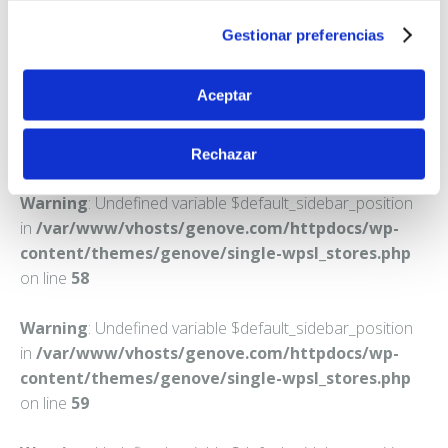
DIEGO DEL CARPIO
Gestionar preferencias
Teléfono:
920365072
Aceptar
Rechazar
Warning
: Undefined variable $default_sidebar_position
in
/var/www/vhosts/genove.com/httpdocs/wp-
content/themes/genove/single-wpsl_stores.php
on line
58
Warning
: Undefined variable $default_sidebar_position
in
/var/www/vhosts/genove.com/httpdocs/wp-
content/themes/genove/single-wpsl_stores.php
on line
59