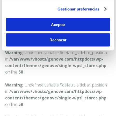
PALAFRUGELL
Gestionar preferencias
Teléfono:
972300692
Aceptar
Rechazar
Warning
: Undefined variable $default_sidebar_position
in
/var/www/vhosts/genove.com/httpdocs/wp-
content/themes/genove/single-wpsl_stores.php
on line
58
Warning
: Undefined variable $default_sidebar_position
in
/var/www/vhosts/genove.com/httpdocs/wp-
content/themes/genove/single-wpsl_stores.php
on line
59