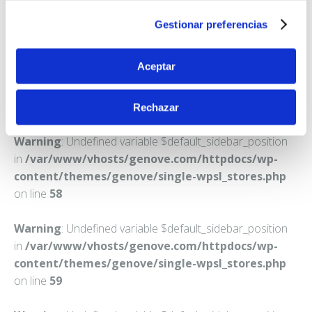
VALLADOLID
Gestionar preferencias
Teléfono:
983385385
Aceptar
Rechazar
Warning
: Undefined variable $default_sidebar_position
in
/var/www/vhosts/genove.com/httpdocs/wp-
content/themes/genove/single-wpsl_stores.php
on line
58
Warning
: Undefined variable $default_sidebar_position
in
/var/www/vhosts/genove.com/httpdocs/wp-
content/themes/genove/single-wpsl_stores.php
on line
59