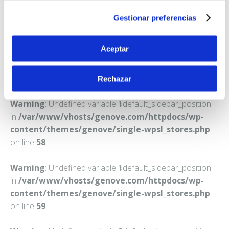
ALBACETE
Gestionar preferencias
Teléfono:
967216246
Aceptar
Rechazar
Warning
: Undefined variable $default_sidebar_position
in
/var/www/vhosts/genove.com/httpdocs/wp-
content/themes/genove/single-wpsl_stores.php
on line
58
Warning
: Undefined variable $default_sidebar_position
in
/var/www/vhosts/genove.com/httpdocs/wp-
content/themes/genove/single-wpsl_stores.php
on line
59