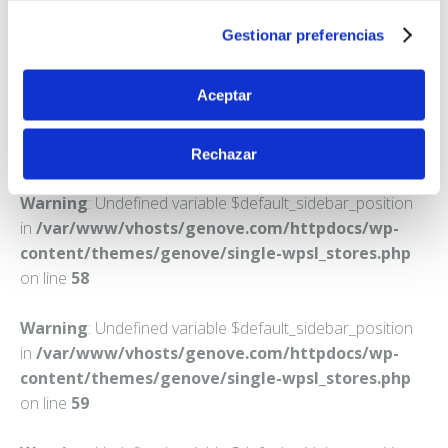
CAPARROSO
Gestionar preferencias
Teléfono:
948730112
Aceptar
Rechazar
Warning
: Undefined variable $default_sidebar_position
in
/var/www/vhosts/genove.com/httpdocs/wp-
content/themes/genove/single-wpsl_stores.php
on line
58
Warning
: Undefined variable $default_sidebar_position
in
/var/www/vhosts/genove.com/httpdocs/wp-
content/themes/genove/single-wpsl_stores.php
on line
59