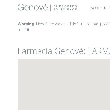
SOBRE NO
Warning
: Undefined variable $default_sidebar_posit
line
18
Farmacia Genové: FARM