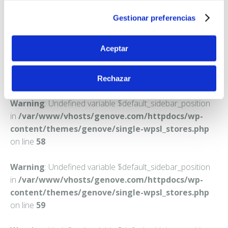
VIGO
Gestionar preferencias
Teléfono:
986273894
Aceptar
Rechazar
Warning
: Undefined variable $default_sidebar_position
in
/var/www/vhosts/genove.com/httpdocs/wp-
content/themes/genove/single-wpsl_stores.php
on line
58
Warning
: Undefined variable $default_sidebar_position
in
/var/www/vhosts/genove.com/httpdocs/wp-
content/themes/genove/single-wpsl_stores.php
on line
59