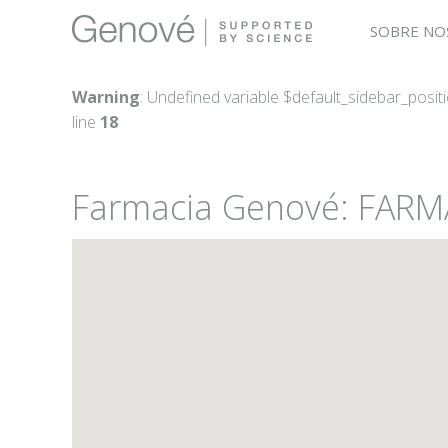
SOBRE NO
Warning
: Undefined variable $default_sidebar_posit
line
18
Farmacia Genové: FARM