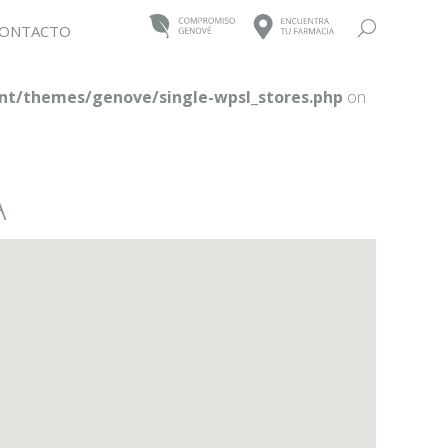
Buscar:
ONTACTO
t/themes/genove/single-wpsl_stores.php
on
A