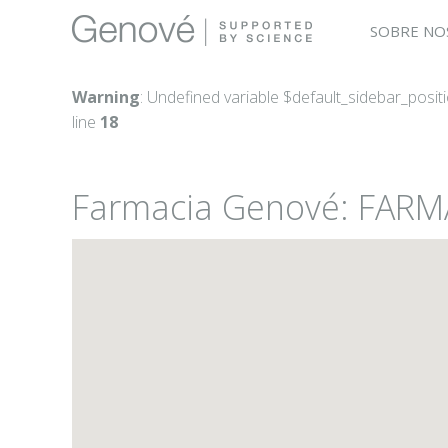
SOBRE NO
Warning
: Undefined variable $default_sidebar_posit
line
18
Farmacia Genové: FAR