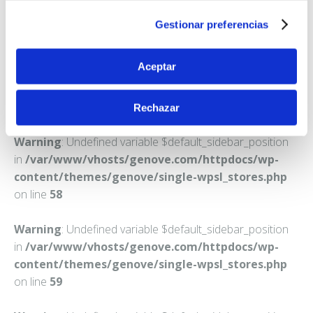
MADRID
Gestionar preferencias
Teléfono:
912818565
Aceptar
Rechazar
Warning
: Undefined variable $default_sidebar_position
in
/var/www/vhosts/genove.com/httpdocs/wp-
content/themes/genove/single-wpsl_stores.php
on line
58
Warning
: Undefined variable $default_sidebar_position
in
/var/www/vhosts/genove.com/httpdocs/wp-
content/themes/genove/single-wpsl_stores.php
on line
59