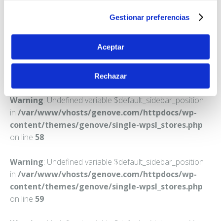
BARCELONA
Gestionar preferencias
Teléfono:
934551207
Aceptar
Rechazar
Warning
: Undefined variable $default_sidebar_position
in
/var/www/vhosts/genove.com/httpdocs/wp-
content/themes/genove/single-wpsl_stores.php
on line
58
Warning
: Undefined variable $default_sidebar_position
in
/var/www/vhosts/genove.com/httpdocs/wp-
content/themes/genove/single-wpsl_stores.php
on line
59