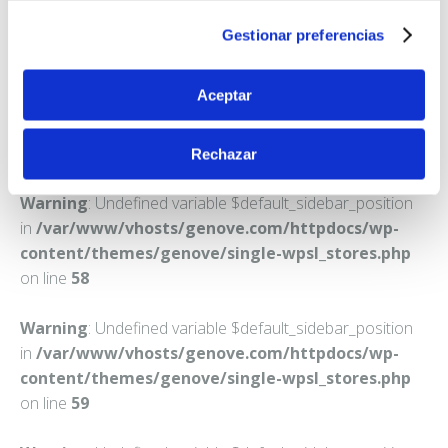
OTURA
Gestionar preferencias
Teléfono:
958555066
Aceptar
Rechazar
Warning
: Undefined variable $default_sidebar_position
in
/var/www/vhosts/genove.com/httpdocs/wp-
content/themes/genove/single-wpsl_stores.php
on line
58
Warning
: Undefined variable $default_sidebar_position
in
/var/www/vhosts/genove.com/httpdocs/wp-
content/themes/genove/single-wpsl_stores.php
on line
59