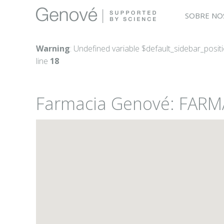
SOBRE NO
Warning
: Undefined variable $default_sidebar_posit
line
18
Farmacia Genové: FARMA