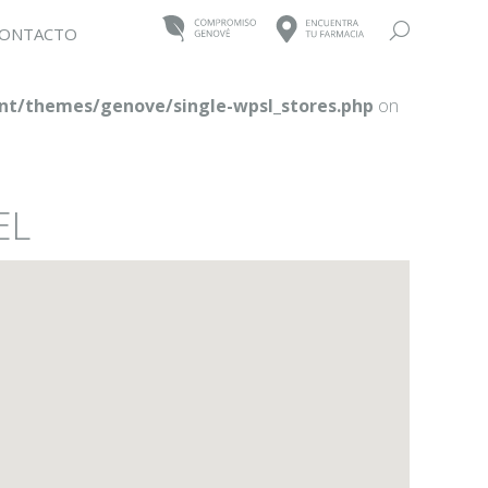
Buscar:
ONTACTO
t/themes/genove/single-wpsl_stores.php
on
EL