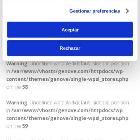
ANDORRA LA VELLA
Gestionar preferencias
Teléfono:
376820162
Aceptar
Rechazar
Warning
: Undefined variable $default_sidebar_position
in
/var/www/vhosts/genove.com/httpdocs/wp-
content/themes/genove/single-wpsl_stores.php
on line
58
Warning
: Undefined variable $default_sidebar_position
in
/var/www/vhosts/genove.com/httpdocs/wp-
content/themes/genove/single-wpsl_stores.php
on line
59