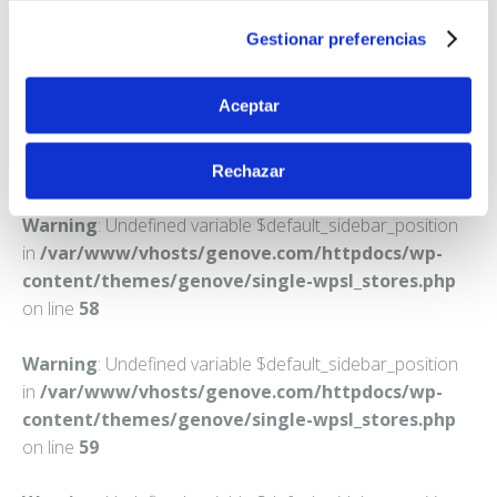
BARCELONA
Gestionar preferencias
Teléfono:
934860877
Aceptar
Rechazar
Warning
: Undefined variable $default_sidebar_position
in
/var/www/vhosts/genove.com/httpdocs/wp-
content/themes/genove/single-wpsl_stores.php
on line
58
Warning
: Undefined variable $default_sidebar_position
in
/var/www/vhosts/genove.com/httpdocs/wp-
content/themes/genove/single-wpsl_stores.php
on line
59