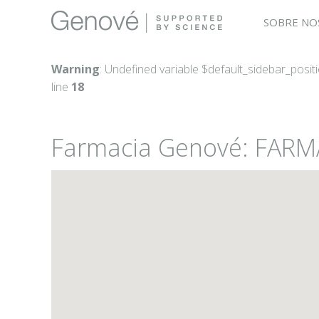
SOBRE NO
Warning
: Undefined variable $default_sidebar_posit
line
18
Farmacia Genové: FARM