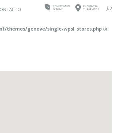
Buscar:
ONTACTO
t/themes/genove/single-wpsl_stores.php
on