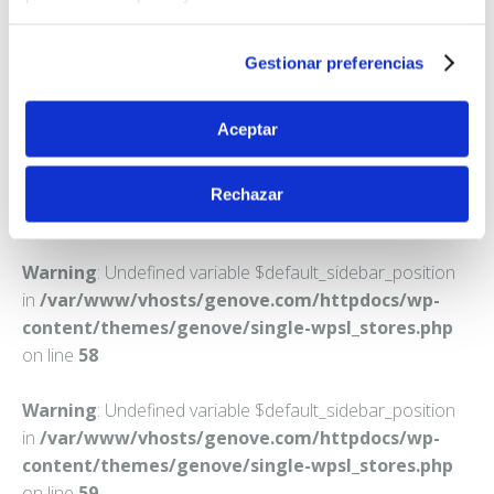
FARMACIA HORRILLO GONZALEZ, MARIA VICTORIA
C. DEL TENIENTE CORONEL NOREÑA, 48
MADRID
Gestionar preferencias
Teléfono:
915274898
Aceptar
Rechazar
Warning
: Undefined variable $default_sidebar_position
in
/var/www/vhosts/genove.com/httpdocs/wp-
content/themes/genove/single-wpsl_stores.php
on line
58
Warning
: Undefined variable $default_sidebar_position
in
/var/www/vhosts/genove.com/httpdocs/wp-
content/themes/genove/single-wpsl_stores.php
on line
59