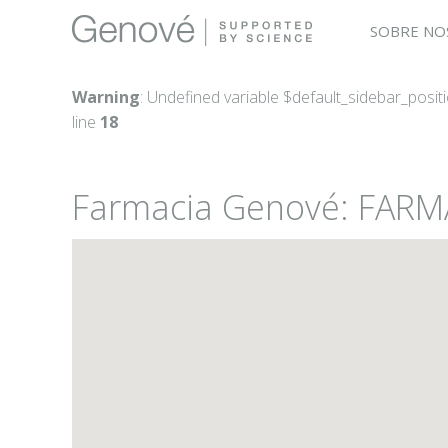
SOBRE NO
Warning
: Undefined variable $default_sidebar_posit
line
18
Farmacia Genové: FAR