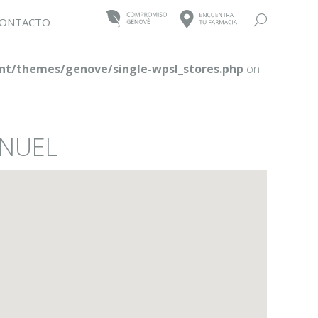
Buscar:
ONTACTO
t/themes/genove/single-wpsl_stores.php
on
ANUEL