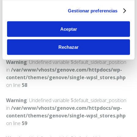
TORRE DE LA REINA
Gestionar preferencias
Teléfono:
955780271
Aceptar
Rechazar
Warning
: Undefined variable $default_sidebar_position
in
/var/www/vhosts/genove.com/httpdocs/wp-
content/themes/genove/single-wpsl_stores.php
on line
58
Warning
: Undefined variable $default_sidebar_position
in
/var/www/vhosts/genove.com/httpdocs/wp-
content/themes/genove/single-wpsl_stores.php
on line
59