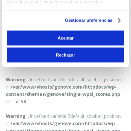
FARMACIA GRANDE ESTEVEZ, MARIA LOURDES
partir del uso que haya hecho de sus servicios.
BEGOÑA
C. PARAISO, 7 - BJ
Gestionar preferencias
CARRAL (CARRAL)
Teléfono:
686749410
Aceptar
Rechazar
Warning
: Undefined variable $default_sidebar_position
in
/var/www/vhosts/genove.com/httpdocs/wp-
content/themes/genove/single-wpsl_stores.php
on line
58
Warning
: Undefined variable $default_sidebar_position
in
/var/www/vhosts/genove.com/httpdocs/wp-
content/themes/genove/single-wpsl_stores.php