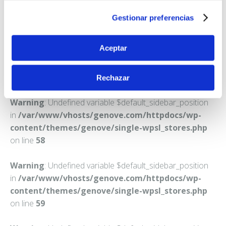
VILLAREJO DE SALVANES
Gestionar preferencias
Teléfono:
918744011
Aceptar
Rechazar
Warning
: Undefined variable $default_sidebar_position
in
/var/www/vhosts/genove.com/httpdocs/wp-
content/themes/genove/single-wpsl_stores.php
on line
58
Warning
: Undefined variable $default_sidebar_position
in
/var/www/vhosts/genove.com/httpdocs/wp-
content/themes/genove/single-wpsl_stores.php
on line
59