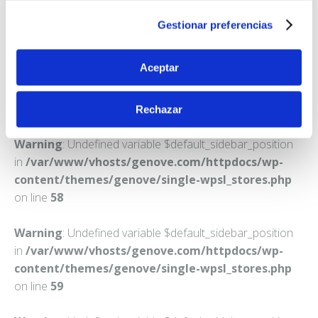
CIUDAD SANTO DOMINGO
Gestionar preferencias
Teléfono:
916221233
Aceptar
Rechazar
Warning
: Undefined variable $default_sidebar_position
in
/var/www/vhosts/genove.com/httpdocs/wp-
content/themes/genove/single-wpsl_stores.php
on line
58
Warning
: Undefined variable $default_sidebar_position
in
/var/www/vhosts/genove.com/httpdocs/wp-
content/themes/genove/single-wpsl_stores.php
on line
59