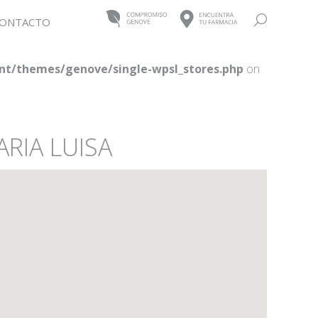
Buscar:
ONTACTO
t/themes/genove/single-wpsl_stores.php
on
RIA LUISA