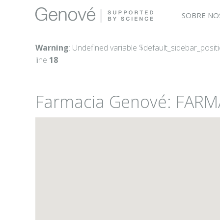
SOBRE NO
Warning
: Undefined variable $default_sidebar_posit
line
18
Farmacia Genové: FARM