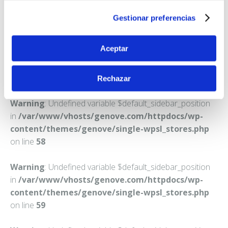
MADRID
Gestionar preferencias
Teléfono:
915172537
Aceptar
Rechazar
Warning
: Undefined variable $default_sidebar_position
in
/var/www/vhosts/genove.com/httpdocs/wp-
content/themes/genove/single-wpsl_stores.php
on line
58
Warning
: Undefined variable $default_sidebar_position
in
/var/www/vhosts/genove.com/httpdocs/wp-
content/themes/genove/single-wpsl_stores.php
on line
59