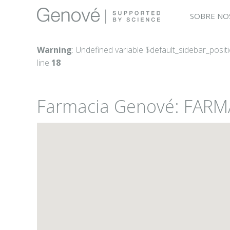
SOBRE NO
Warning
: Undefined variable $default_sidebar_posit
line
18
Farmacia Genové: FARM