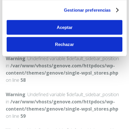
VALVERDE DEL CAMINO
Gestionar preferencias
Teléfono:
959550310
Aceptar
Rechazar
Warning
: Undefined variable $default_sidebar_position
in
/var/www/vhosts/genove.com/httpdocs/wp-
content/themes/genove/single-wpsl_stores.php
on line
58
Warning
: Undefined variable $default_sidebar_position
in
/var/www/vhosts/genove.com/httpdocs/wp-
content/themes/genove/single-wpsl_stores.php
on line
59