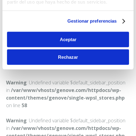
FARMACIA GOMEZ FERNANDEZ, MONICA MARIA
partir del uso que haya hecho de sus servicios.
HILARIA
C. CARNAVAL, 24
Gestionar preferencias
MIGUELTURRA
Teléfono:
926240372
Aceptar
Rechazar
Warning
: Undefined variable $default_sidebar_position
in
/var/www/vhosts/genove.com/httpdocs/wp-
content/themes/genove/single-wpsl_stores.php
on line
58
Warning
: Undefined variable $default_sidebar_position
in
/var/www/vhosts/genove.com/httpdocs/wp-
content/themes/genove/single-wpsl_stores.php