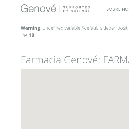
SOBRE NO
Warning
: Undefined variable $default_sidebar_posit
line
18
Farmacia Genové: FAR