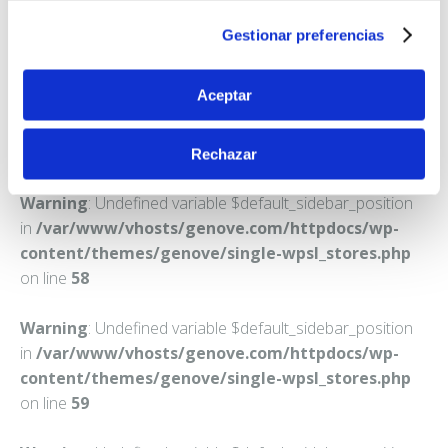
ALIA
Gestionar preferencias
Teléfono:
927366158
Aceptar
Rechazar
Warning
: Undefined variable $default_sidebar_position
in
/var/www/vhosts/genove.com/httpdocs/wp-
content/themes/genove/single-wpsl_stores.php
on line
58
Warning
: Undefined variable $default_sidebar_position
in
/var/www/vhosts/genove.com/httpdocs/wp-
content/themes/genove/single-wpsl_stores.php
on line
59