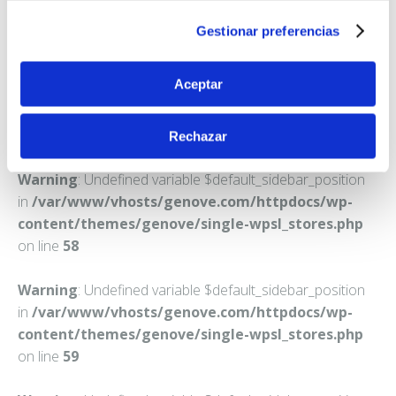
EL PUERTO DE SANTA MARIA
Gestionar preferencias
Teléfono:
956871196
Aceptar
Rechazar
Warning
: Undefined variable $default_sidebar_position
in
/var/www/vhosts/genove.com/httpdocs/wp-
content/themes/genove/single-wpsl_stores.php
on line
58
Warning
: Undefined variable $default_sidebar_position
in
/var/www/vhosts/genove.com/httpdocs/wp-
content/themes/genove/single-wpsl_stores.php
on line
59