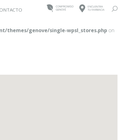
Buscar:
ONTACTO
t/themes/genove/single-wpsl_stores.php
on