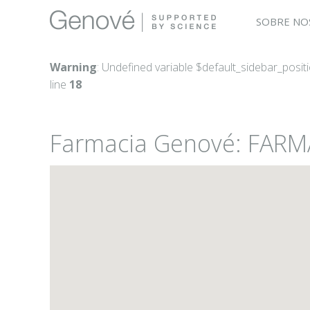
SOBRE NO
Warning
: Undefined variable $default_sidebar_posit
line
18
Farmacia Genové: FARM