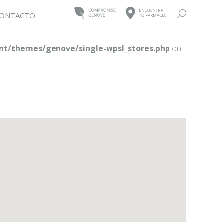
Buscar:
ONTACTO
t/themes/genove/single-wpsl_stores.php
on