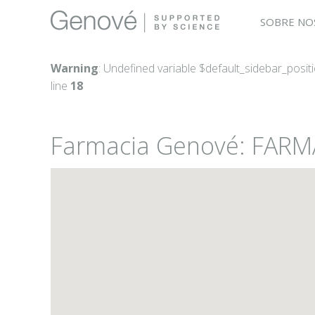
SOBRE NO
Warning
: Undefined variable $default_sidebar_posit
line
18
Farmacia Genové: FARM