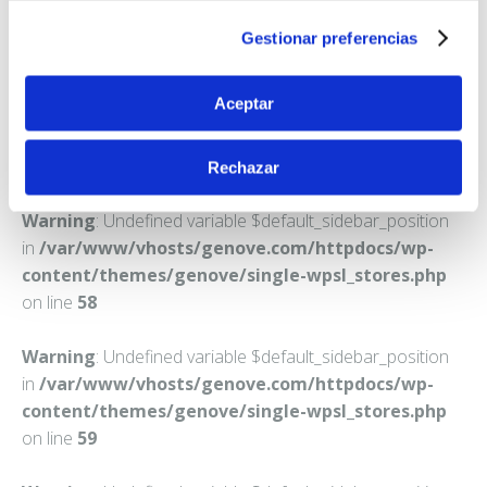
SANTIAGO DEL TEIDE
Gestionar preferencias
Teléfono:
922863043
Aceptar
Rechazar
Warning
: Undefined variable $default_sidebar_position
in
/var/www/vhosts/genove.com/httpdocs/wp-
content/themes/genove/single-wpsl_stores.php
on line
58
Warning
: Undefined variable $default_sidebar_position
in
/var/www/vhosts/genove.com/httpdocs/wp-
content/themes/genove/single-wpsl_stores.php
on line
59