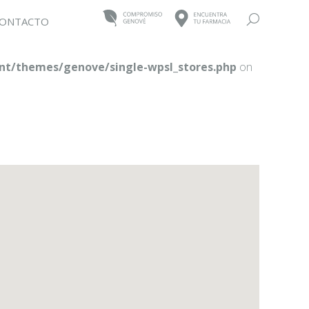
Buscar:
ONTACTO
t/themes/genove/single-wpsl_stores.php
on