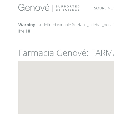
SOBRE NO
Warning
: Undefined variable $default_sidebar_posit
line
18
Farmacia Genové: FARMA