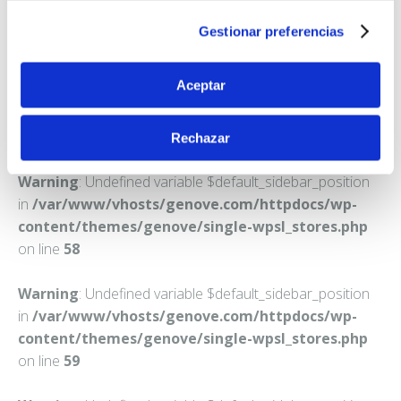
SAN SEBASTIAN
Gestionar preferencias
Teléfono:
943297027
Aceptar
Rechazar
Warning
: Undefined variable $default_sidebar_position
in
/var/www/vhosts/genove.com/httpdocs/wp-
content/themes/genove/single-wpsl_stores.php
on line
58
Warning
: Undefined variable $default_sidebar_position
in
/var/www/vhosts/genove.com/httpdocs/wp-
content/themes/genove/single-wpsl_stores.php
on line
59