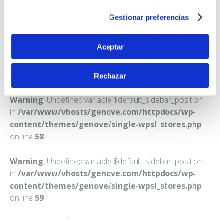
CARBAJOSA DE LA SAGRADA
Gestionar preferencias
Teléfono:
923208287
Aceptar
Rechazar
Warning
: Undefined variable $default_sidebar_position
in
/var/www/vhosts/genove.com/httpdocs/wp-
content/themes/genove/single-wpsl_stores.php
on line
58
Warning
: Undefined variable $default_sidebar_position
in
/var/www/vhosts/genove.com/httpdocs/wp-
content/themes/genove/single-wpsl_stores.php
on line
59