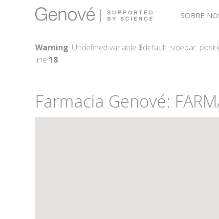
SOBRE NO
Warning
: Undefined variable $default_sidebar_posit
line
18
Farmacia Genové: FARM