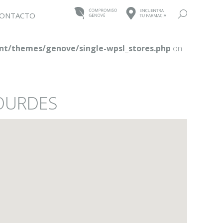
Buscar:
ONTACTO
t/themes/genove/single-wpsl_stores.php
on
LOURDES