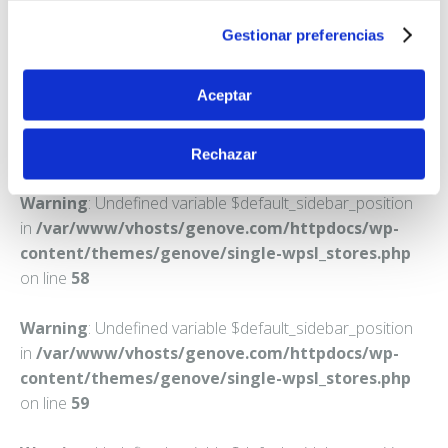
MOSTOLES
Gestionar preferencias
Teléfono:
916149505
Aceptar
Rechazar
Warning
: Undefined variable $default_sidebar_position
in
/var/www/vhosts/genove.com/httpdocs/wp-
content/themes/genove/single-wpsl_stores.php
on line
58
Warning
: Undefined variable $default_sidebar_position
in
/var/www/vhosts/genove.com/httpdocs/wp-
content/themes/genove/single-wpsl_stores.php
on line
59