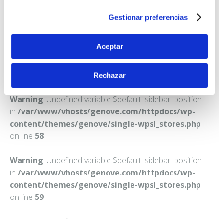
ALCOY
Gestionar preferencias
Teléfono:
965330540
Aceptar
Rechazar
Warning
: Undefined variable $default_sidebar_position
in
/var/www/vhosts/genove.com/httpdocs/wp-
content/themes/genove/single-wpsl_stores.php
on line
58
Warning
: Undefined variable $default_sidebar_position
in
/var/www/vhosts/genove.com/httpdocs/wp-
content/themes/genove/single-wpsl_stores.php
on line
59