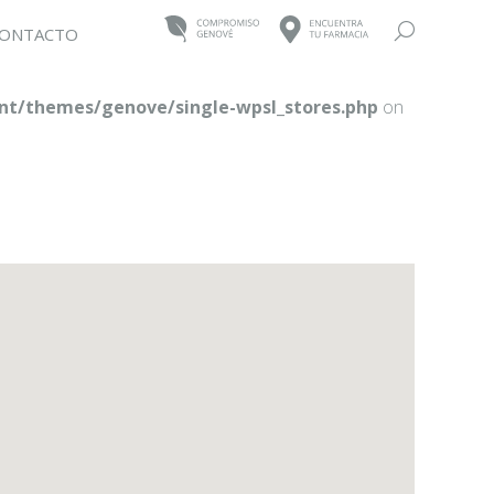
Buscar:
ONTACTO
t/themes/genove/single-wpsl_stores.php
on