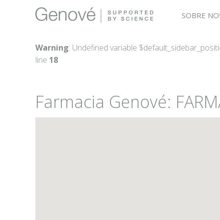
SOBRE NO
Warning
: Undefined variable $default_sidebar_posit
line
18
Farmacia Genové: FARM