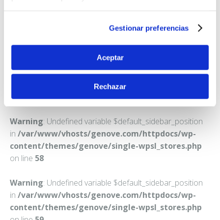
FARMACIA FERNANDEZ-RUANO VALVERDE, BEATRIZ
CTRA. GENERAL TF-652, 91
LAS GALLETAS
Gestionar preferencias
Teléfono:
922786019
Aceptar
Rechazar
Warning
: Undefined variable $default_sidebar_position
in
/var/www/vhosts/genove.com/httpdocs/wp-
content/themes/genove/single-wpsl_stores.php
on line
58
Warning
: Undefined variable $default_sidebar_position
in
/var/www/vhosts/genove.com/httpdocs/wp-
content/themes/genove/single-wpsl_stores.php
on line
59