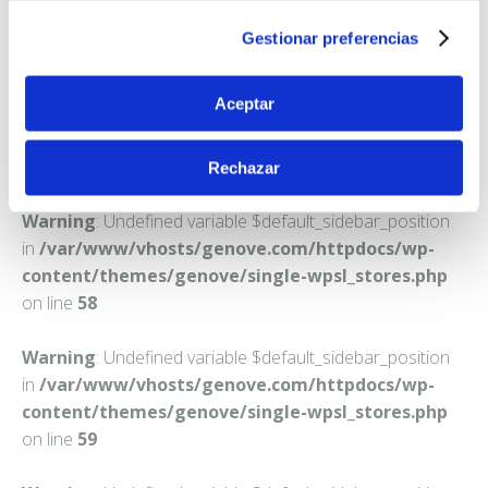
BOLLULLOS DE LA MITACION
Gestionar preferencias
Teléfono:
955695456
Aceptar
Rechazar
Warning
: Undefined variable $default_sidebar_position
in
/var/www/vhosts/genove.com/httpdocs/wp-
content/themes/genove/single-wpsl_stores.php
on line
58
Warning
: Undefined variable $default_sidebar_position
in
/var/www/vhosts/genove.com/httpdocs/wp-
content/themes/genove/single-wpsl_stores.php
on line
59