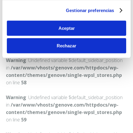
VIGO
Gestionar preferencias
Teléfono:
986370607
Aceptar
Rechazar
Warning
: Undefined variable $default_sidebar_position
in
/var/www/vhosts/genove.com/httpdocs/wp-
content/themes/genove/single-wpsl_stores.php
on line
58
Warning
: Undefined variable $default_sidebar_position
in
/var/www/vhosts/genove.com/httpdocs/wp-
content/themes/genove/single-wpsl_stores.php
on line
59