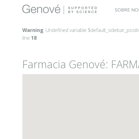
SOBRE NO
Warning
: Undefined variable $default_sidebar_posit
line
18
Farmacia Genové: FAR